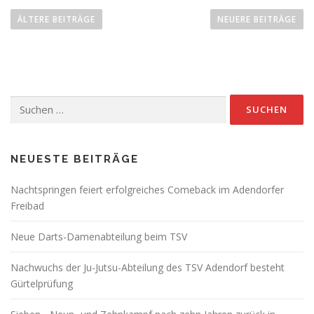
e
ÄLTERE BEITRÄGE
NEUERE BEITRÄGE
i
t
r
a
Suchen
g
nach:
s
n
a
NEUESTE BEITRÄGE
v
Nachtspringen feiert erfolgreiches Comeback im Adendorfer
i
Freibad
g
a
Neue Darts-Damenabteilung beim TSV
t
Nachwuchs der Ju-Jutsu-Abteilung des TSV Adendorf besteht
i
Gürtelprüfung
o
n