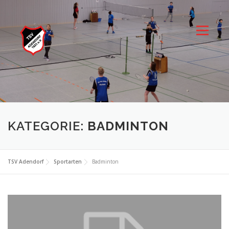
Zum
Inhalt
springen
Menü
KATEGORIE:
BADMINTON
TSV Adendorf
Sportarten
Badminton