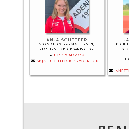
ANJA SCHEFFER
J
VORSTAND VERANSTALTUNGEN,
KOMMI
PLANUNG UND ORGANISATION
JUGEN
0152-59432360
B
H
ANJA.SCHEFFER@TSVADENDORF.DE
JANETT