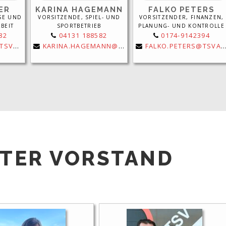
ER
KARINA HAGEMANN
FALKO PETERS
SE UND
VORSITZENDE, SPIEL- UND
VORSITZENDER, FINANZEN,
BEIT
SPORTBETRIEB
PLANUNG- UND KONTROLLE
82
04131 188582
0174-9142394
RF.DE
KARINA.HAGEMANN@TSVADENDORF.DE
FALKO.PETERS@TSVADENDORF.DE
TER VORSTAND