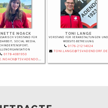
ANETTE NOACK
TONI LANGE
SSARISCH VORSTAND FÜR
VORSTAND FÜR VERANSTALTUNGEN UN
DARBEIT, SOCIAL MEDIA,
WEBSITE-BETREUUNG
EHINDERTENSPORT,
0176-21214024
ALLENORGANISATION
TONI.LANGE@TSVADENDORF.DE
0178-4081950
E.NOACK@TSVADENDORF.DE