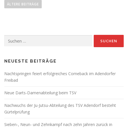
e
ÄLTERE BEITRÄGE
i
t
r
a
Suchen
g
nach:
s
n
a
NEUESTE BEITRÄGE
v
Nachtspringen feiert erfolgreiches Comeback im Adendorfer
i
Freibad
g
a
Neue Darts-Damenabteilung beim TSV
t
Nachwuchs der Ju-Jutsu-Abteilung des TSV Adendorf besteht
i
Gürtelprüfung
o
n
Sieben-, Neun- und Zehnkampf nach zehn Jahren zurück in