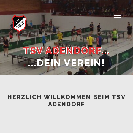
Zum
Inhalt
springen
Menü
TSV ADENDORF...
...
DEIN
VEREIN!
HERZLICH WILLKOMMEN BEIM TSV
ADENDORF