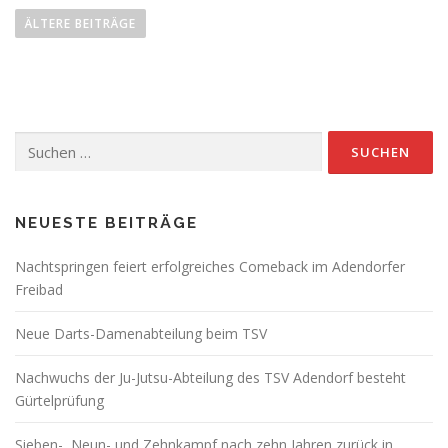
e
ÄLTERE BEITRÄGE
i
t
r
a
Suchen
g
nach:
s
n
a
NEUESTE BEITRÄGE
v
Nachtspringen feiert erfolgreiches Comeback im Adendorfer
i
Freibad
g
a
Neue Darts-Damenabteilung beim TSV
t
Nachwuchs der Ju-Jutsu-Abteilung des TSV Adendorf besteht
i
Gürtelprüfung
o
n
Sieben-, Neun- und Zehnkampf nach zehn Jahren zurück in