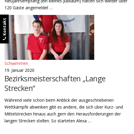
Neujahrsempfang (ein kleines Jubiläum) hatten sich wieder über
120 Gäste angemeldet …
Kontakt
Schwimmen
19. Januar 2020
Bezirksmeisterschaften „Lange
Strecken“
Während viele schon beim Anblick der ausgeschriebenen
Wettkämpfe abwinken gibt es andere, die sich über Kurz- und
Mittelstrecken hinaus auch gern den Herausforderungen der
langen Strecken stellen. So starteten Alexa …
B