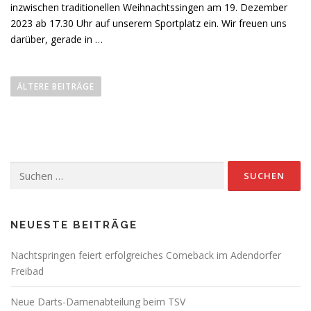
inzwischen traditionellen Weihnachtssingen am 19. Dezember
2023 ab 17.30 Uhr auf unserem Sportplatz ein. Wir freuen uns
darüber, gerade in …
B
e
ÄLTERE BEITRÄGE
i
t
r
a
Suchen
g
nach:
s
n
a
NEUESTE BEITRÄGE
v
Nachtspringen feiert erfolgreiches Comeback im Adendorfer
i
Freibad
g
a
Neue Darts-Damenabteilung beim TSV