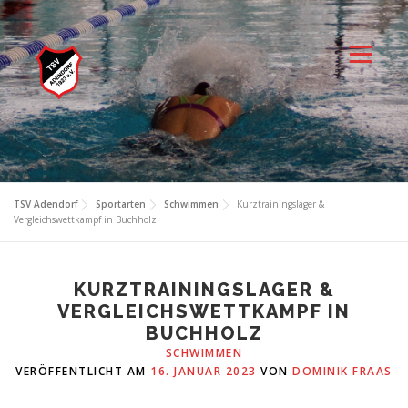
Zum
Inhalt
springen
Menü
TSV Adendorf
Sportarten
Schwimmen
Kurztrainingslager &
Vergleichswettkampf in Buchholz
KURZTRAININGSLAGER &
VERGLEICHSWETTKAMPF IN
BUCHHOLZ
SCHWIMMEN
VERÖFFENTLICHT AM
16. JANUAR 2023
VON
DOMINIK FRAAS