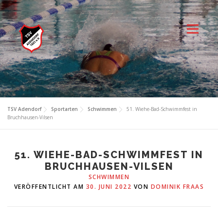
Zum
Inhalt
springen
Menü
TSV Adendorf
Sportarten
Schwimmen
51. Wiehe-Bad-Schwimmfest in
Bruchhausen-Vilsen
51. WIEHE-BAD-SCHWIMMFEST IN
BRUCHHAUSEN-VILSEN
SCHWIMMEN
VERÖFFENTLICHT AM
30. JUNI 2022
VON
DOMINIK FRAAS