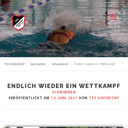
Zum
Inhalt
springen
Menü
TSV Adendorf
Sportarten
Schwimmen
Endlich wieder ein Wettkampf
ENDLICH WIEDER EIN WETTKAMPF
SCHWIMMEN
VERÖFFENTLICHT AM
14. JUNI 2021
VON
TSV ADENDORF