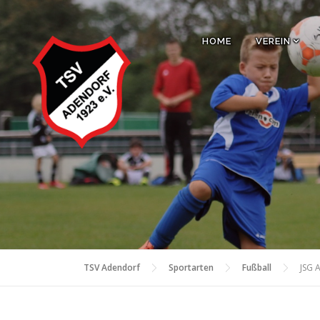
Zum
Inhalt
HOME
VEREIN
springen
TSV Adendorf
Sportarten
Fußball
JSG 