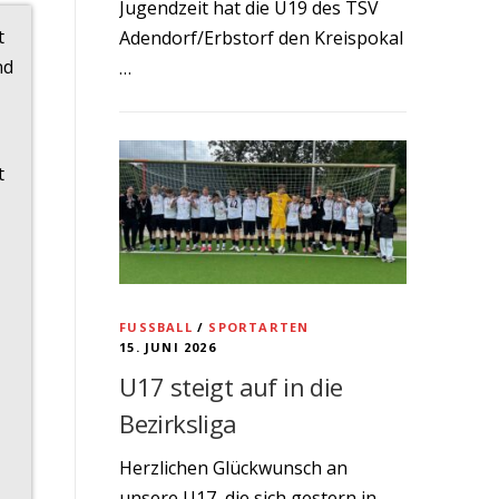
Jugendzeit hat die U19 des TSV
t
Adendorf/Erbstorf den Kreispokal
nd
…
t
FUSSBALL
/
SPORTARTEN
15. JUNI 2026
U17 steigt auf in die
Bezirksliga
Herzlichen Glückwunsch an
unsere U17, die sich gestern in