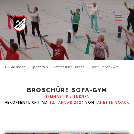
Zum
Inhalt
springen
Menü
TSV Adendorf
Sportarten
Gymnastik / Turnen
Broschüre Sofa-Gym
BROSCHÜRE SOFA-GYM
GYMNASTIK / TURNEN
VERÖFFENTLICHT AM
12. JANUAR 2021
VON
JANETTE NOACK