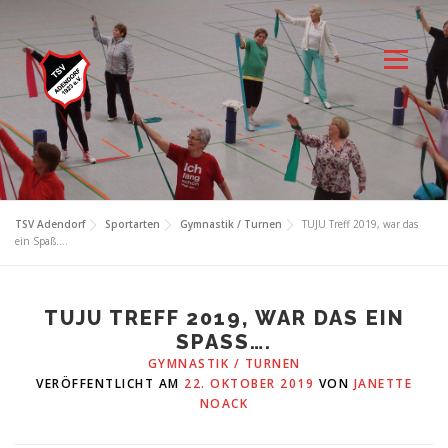
Zum
Inhalt
springen
Menü
TSV Adendorf
Sportarten
Gymnastik / Turnen
TUJU Treff 2019, war das
ein Spaß….
TUJU TREFF 2019, WAR DAS EIN
SPASS….
GYMNASTIK / TURNEN
VERÖFFENTLICHT AM
22. OKTOBER 2019
VON
JANETTE
NOACK