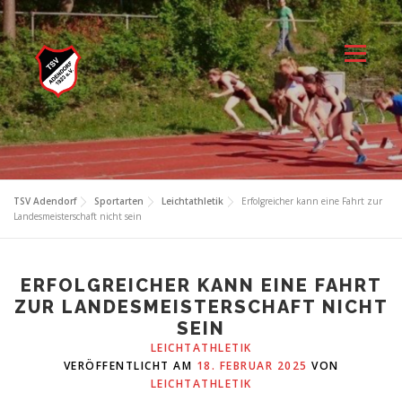
Zum
Inhalt
springen
Menü
TSV Adendorf
Sportarten
Leichtathletik
Erfolgreicher kann eine Fahrt zur
Landesmeisterschaft nicht sein
ERFOLGREICHER KANN EINE FAHRT
ZUR LANDESMEISTERSCHAFT NICHT
SEIN
LEICHTATHLETIK
VERÖFFENTLICHT AM
18. FEBRUAR 2025
VON
LEICHTATHLETIK