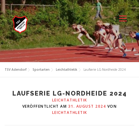
Zum
Inhalt
springen
Menü
TSV Adendorf
Sportarten
Leichtathletik
Laufserie LG-Nordheide 2024
LAUFSERIE LG-NORDHEIDE 2024
LEICHTATHLETIK
VERÖFFENTLICHT AM
31. AUGUST 2024
VON
LEICHTATHLETIK