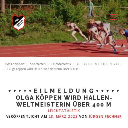
Zum
Inhalt
springen
Menü
TSV Adendorf
Sportarten
Leichtathletik
+ + + + + E I L M E L D U N G + + +
+ + Olga Köppen wird Hallen-Weltmeisterin über 400 m
+ + + + + E I L M E L D U N G + + + + +
OLGA KÖPPEN WIRD HALLEN-
WELTMEISTERIN ÜBER 400 M
LEICHTATHLETIK
VERÖFFENTLICHT AM
28. MÄRZ 2023
VON
JÜRGEN FECHNER