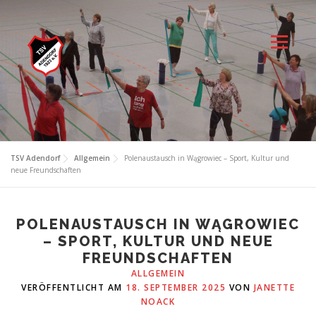
Zum
Inhalt
springen
Menü
TSV Adendorf
Allgemein
Polenaustausch in Wągrowiec – Sport, Kultur und
neue Freundschaften
POLENAUSTAUSCH IN WĄGROWIEC
– SPORT, KULTUR UND NEUE
FREUNDSCHAFTEN
ALLGEMEIN
VERÖFFENTLICHT AM
18. SEPTEMBER 2025
VON
JANETTE
NOACK