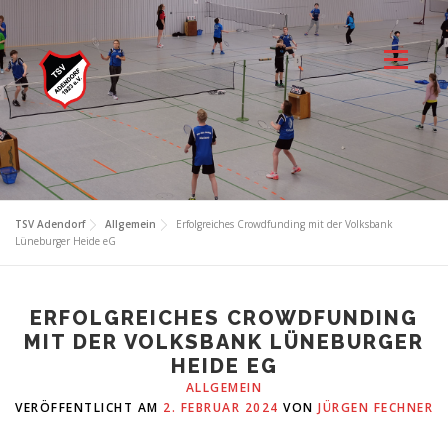
Zum
Inhalt
springen
Menü
TSV Adendorf
Allgemein
Erfolgreiches Crowdfunding mit der Volksbank
Lüneburger Heide eG
ERFOLGREICHES CROWDFUNDING
MIT DER VOLKSBANK LÜNEBURGER
HEIDE EG
ALLGEMEIN
VERÖFFENTLICHT AM
2. FEBRUAR 2024
VON
JÜRGEN FECHNER