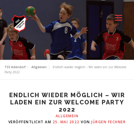
Zum
Inhalt
springen
Menü
TSV Adendorf
Allgemein
Endlich wieder möglich – Wir laden ein zur Welcome
Party 2022
ENDLICH WIEDER MÖGLICH – WIR
LADEN EIN ZUR WELCOME PARTY
2022
ALLGEMEIN
VERÖFFENTLICHT AM
25. MAI 2022
VON
JÜRGEN FECHNER